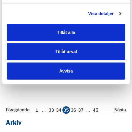
Visa detaljer
2016-09-30
Tillåt alla
Överprövningen av upphandlingen av nya
spårvagnar läggs ner
Tillåt urval
Förvaltningsrätten i Göteborg har idag avskrivit målet
om överprövning gällande Göteborgs Spårvägars
Avvisa
upphandling av spårvagn M33 på grund av...
Föregående
Nästa
1
…
33
34
35
36
37
…
45
Arkiv