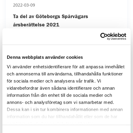
2022-03-09
Ta del av Göteborgs Spårvägars
årsberättelse 2021
Hur många kilometer körde spårvagnarna i Göteborg
och Mölndal 2021? Vem fick kulturpriset och hur
många resenärer hade vi under pandemins andra
Denna webbplats använder cookies
�...
Vi använder enhetsidentifierare för att anpassa innehållet
och annonserna till användarna, tillhandahålla funktioner
för sociala medier och analysera vår trafik. Vi
vidarebefordrar även sådana identifierare och annan
information från din enhet till de sociala medier och
annons- och analysföretag som vi samarbetar med.
Dessa kan i sin tur kombinera informationen med annan
information som du har tillhandahållit eller som de har
samlat in när du har använt deras tjänster.
Samtyckesval