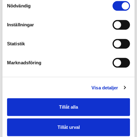
Nödvändig
2022-03-03
Inställningar
En vecka med fokus på trafiksäkerhet
Mellan 7–12 mars kommer Göteborgs Spårvägar ha
Statistik
trafiksäkerhetsvecka för medarbetare i trafiken och
på våra depåer och verkstäder. Under vecka...
Marknadsföring
Visa detaljer
Tillbaka till alla nyheter
Tillåt alla
Tillåt urval