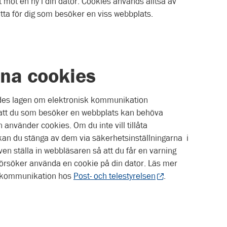
 mot en ny i din dator. Cookies används alltså av
ätta för dig som besöker en viss webbplats.
na cookies
ades lagen om elektronisk kommunikation
att du som besöker en webbplats kan behöva
använder cookies. Om du inte vill tillåta
an du stänga av dem via säkerhetsinställningarna i
en ställa in webbläsaren så att du får en varning
försöker använda en cookie på din dator. Läs mer
k kommunikation hos
Post- och telestyrelsen
.