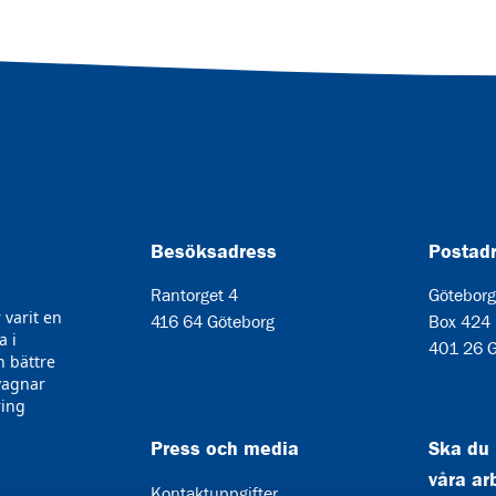
Besöksadress
Postad
Rantorget 4
Göteborg
varit en
416 64 Göteborg
Box 424
a i
401 26 G
n bättre
rvagnar
ring
Press och media
Ska du
våra ar
Kontaktuppgifter