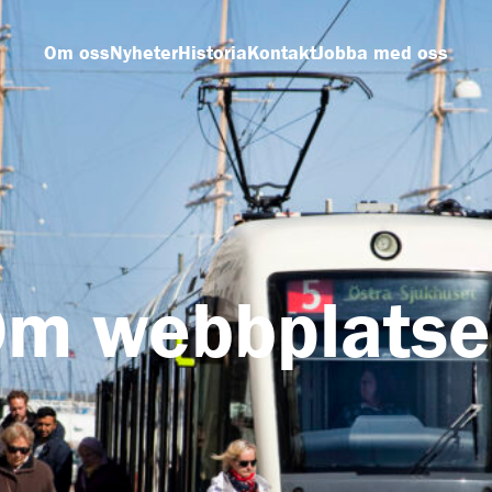
Om oss
Nyheter
Historia
Kontakt
Jobba med oss
m webbplats