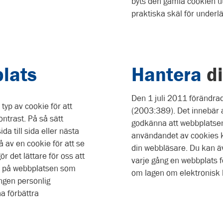
byts den gamla cookien ut
praktiska skäl för underl
lats
Hantera
di
Den 1 juli 2011 förändr
yp av cookie för att
(2003:389). Det innebär 
ontrast. På så sätt
godkänna att webbplatsen 
da till sida eller nästa
användandet av cookies k
 av en cookie för att se
din webbläsare. Du kan äv
r det lättare för oss att
varje gång en webbplats 
ner på webbplatsen som
om lagen om elektronis
ngen personlig
a förbättra