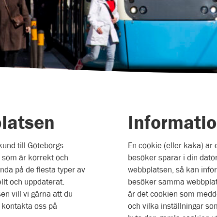
latsen
Informati
und till Göteborgs
En cookie (eller kaka) är 
n som är korrekt och
besöker sparar i din dator
nda på de flesta typer av
webbplatsen, så kan info
llt och uppdaterat.
besöker samma webbplats,
 vill vi gärna att du
är det cookien som medde
t kontakta oss på
och vilka inställningar so