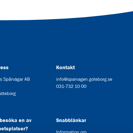
ress
Kontakt
s Spårvägar AB
info@sparvagen.goteborg.se
031-732 10 00
öteborg
 besöka en av
Snabblänkar
betsplatser?
Information om