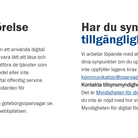
örelse
Har du sy
tillgängli
ån att använda digital
Vi arbetar löpande med at
vara lätt att läsa och
dina synpunkter om du up
utföra de tjänster som
inte uppfyller lagens krav.
el eller inte.
kommunikation@sparvage
tal offentlig service.
Kontakta tillsynsmyndigh
andarden för
Det är
Myndigheten för dig
du inte är nöjd med hur v
n goteborgssparvagar.se.
Myndigheten för digital f
 webbplatsen.