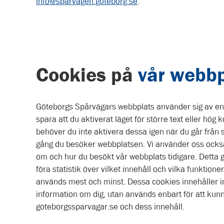
info@sparvagen.goteborg.se
.
Cookies på
vår webbp
Göteborgs Spårvägars webbplats använder sig av en t
spara att du aktiverat läget för större text eller hög k
behöver du inte aktivera dessa igen när du går från si
gång du besöker webbplatsen. Vi använder oss också
om och hur du besökt vår webbplats tidigare. Detta gö
föra statistik över vilket innehåll och vilka funktio
används mest och minst. Dessa cookies innehåller i
information om dig, utan används enbart för att kunn
goteborgssparvagar.se och dess innehåll.