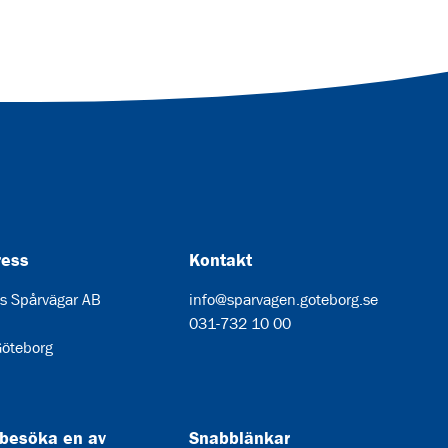
ress
Kontakt
s Spårvägar AB
info@sparvagen.goteborg.se
031-732 10 00
öteborg
 besöka en av
Snabblänkar