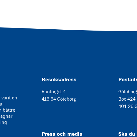
Besöksadress
Postad
Rantorget 4
Göteborg
varit en
416 64 Göteborg
Box 424
a i
401 26 G
n bättre
rvagnar
ring
Press och media
Ska du