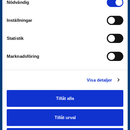
Nödvändig
Inställningar
Statistik
Marknadsföring
Göteborgs Spårvägar är ett kommunalägt bolag och har
varit en del av staden sedan 1879. Vi är en av de större
aktörerna i Göteborgs lokaltrafik med målet att göra
Visa detaljer
kollektivtrafiken bättre och mer tillgänglig för dig som
resenär. Vi kör alla spårvagnar och levererar också en
mängd andra tjänster i och omkring kollektivtrafiken.
Göteborgs Spårvägar på LinkedIn
Göteborgs Spårvägar på Instagram
Tillåt alla
Tillåt urval
Besöksadress
Postadress