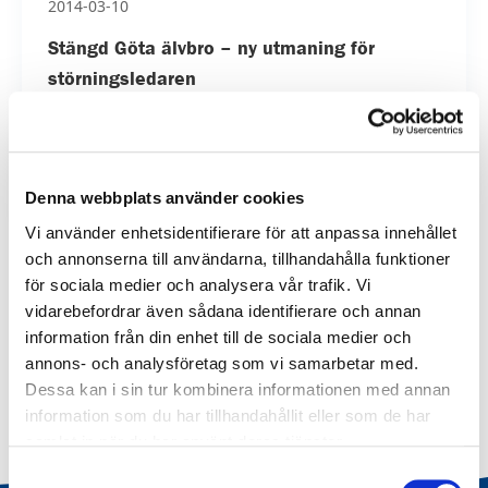
2014-03-10
Stängd Göta älvbro – ny utmaning för
störningsledaren
Nils Olsson* är störningsledare för kollektivtrafiken.
Nu tar han sig an ett nytt och omfattande uppdrag –
att planera för hur kollektivtrafiken s...
Denna webbplats använder cookies
Vi använder enhetsidentifierare för att anpassa innehållet
och annonserna till användarna, tillhandahålla funktioner
för sociala medier och analysera vår trafik. Vi
Tillbaka till alla nyheter
vidarebefordrar även sådana identifierare och annan
information från din enhet till de sociala medier och
annons- och analysföretag som vi samarbetar med.
Dessa kan i sin tur kombinera informationen med annan
information som du har tillhandahållit eller som de har
samlat in när du har använt deras tjänster.
Samtyckesval