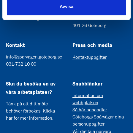
Avvisa
Rantorget 4
Göteborgs Spårvägar AB
416 64 Göteborg
Box 424
401 26 Göteborg
Kontakt
Press och media
info@sparvagen.goteborg.se
Kontaktuppgifter
031-732 10 00
Ska du besöka en av
Snabblänkar
våra arbetsplatser?
Information om
webbplatsen
Tänk på att ditt möte
Så här behandlar
behöver förbokas. Klicka
Göteborgs Spårvägar dina
här för mer information.
personuppgifter
Vår digitala närvaro