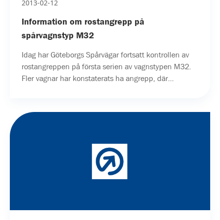
2013-02-12
Information om rostangrepp på
spårvagnstyp M32
Idag har Göteborgs Spårvägar fortsatt kontrollen av
rostangreppen på första serien av vagnstypen M32.
Fler vagnar har konstaterats ha angrepp, där...