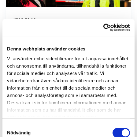
2013-01-26
Trafikantservice vinner nytt avtal –
Trafikservicetjänster
Denna webbplats använder cookies
Göteborgs Spårvägars dotterbolag Trafikantservice
Vi använder enhetsidentifierare för att anpassa innehållet
har tecknat ett 3-årigt avtal med Västtrafik om
och annonserna till användarna, tillhandahålla funktioner
leverans av trafikservicetjänster i Göteborg. T...
för sociala medier och analysera vår trafik. Vi
vidarebefordrar även sådana identifierare och annan
information från din enhet till de sociala medier och
annons- och analysföretag som vi samarbetar med.
Dessa kan i sin tur kombinera informationen med annan
Föregående
1
…
43
44
45
information som du har tillhandahållit eller som de har
Arkiv
samlat in när du har använt deras tjänster.
Samtyckesval
Nödvändig
2026