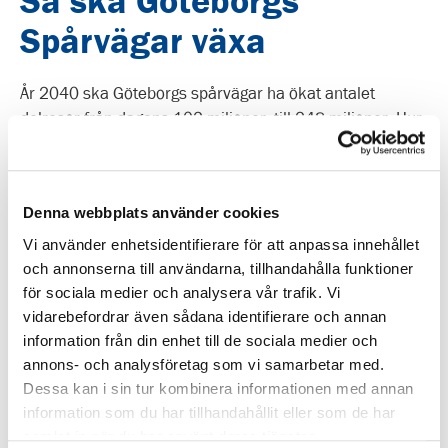
Så ska Göteborgs
Spårvägar växa
År 2040 ska Göteborgs spårvägar ha ökat antalet
delresor från dagens 102 miljoner, till 248 miljoner. Hur
det ska gå till presenterades i vår nya produktstrategi
som släpptes 16 juni..
Läs våra publikationer.
Denna webbplats använder cookies
Vi använder enhetsidentifierare för att anpassa innehållet
Publicerad
Kontakt
och annonserna till användarna, tillhandahålla funktioner
27 september 2021
Kommunikation
för sociala medier och analysera vår trafik. Vi
E-post
vidarebefordrar även sådana identifierare och annan
Telefon
information från din enhet till de sociala medier och
annons- och analysföretag som vi samarbetar med.
Dessa kan i sin tur kombinera informationen med annan
information som du har tillhandahållit eller som de har
samlat in när du har använt deras tjänster.