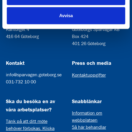
Avvisa
Besöksadress
Postadress
Rantorget 4
Göteborgs Spårvägar AB
416 64 Göteborg
Box 424
401 26 Göteborg
Kontakt
Press och media
info@sparvagen.goteborg.se
Kontaktuppgifter
031-732 10 00
Ska du besöka en av
Snabblänkar
våra arbetsplatser?
Information om
webbplatsen
Tänk på att ditt möte
Så här behandlar
behöver förbokas. Klicka