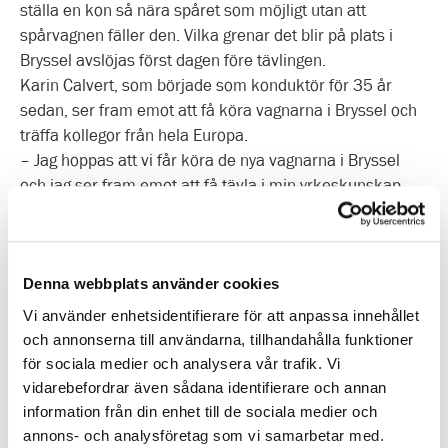
ställa en kon så nära spåret som möjligt utan att
spårvagnen fäller den. Vilka grenar det blir på plats i
Bryssel avslöjas först dagen före tävlingen.
Karin Calvert, som började som konduktör för 35 år
sedan, ser fram emot att få köra vagnarna i Bryssel och
träffa kollegor från hela Europa.
– Jag hoppas att vi får köra de nya vagnarna i Bryssel
och jag ser fram emot att få tävla i min yrkeskunskap,
säger Karin.
Det var Robert Baltarius dotter som tipsade pappa om
att bli spårvagnsförare. Robert älskar utmaningar och
Denna webbplats använder cookies
efter att ha vunnit uttagningarna till Spårvagns-EM gäller
ett fokus:
Vi använder enhetsidentifierare för att anpassa innehållet
– Vi vill vinna såklart! Det är det vi har tränat för!
och annonserna till användarna, tillhandahålla funktioner
Här kan du se EM-filmen!
för sociala medier och analysera vår trafik. Vi
Följ webbsändning av tävlingen!
vidarebefordrar även sådana identifierare och annan
Förra året hamnade Göteborg på femte plats och
information från din enhet till de sociala medier och
Stockholm plockade hem guldmedaljen. Hur blir det i år?
annons- och analysföretag som vi samarbetar med.