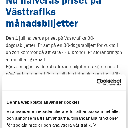
Nu halveras priset på
Västtrafiks
månadsbiljetter
Den 1 juli halveras priset på Västtrafiks 30-
dagarsbiljetter. Priset på en 30-dagarsbiljett för vuxna i
en zon kommer då att vara 445 kronor. Prisförändringen
är en tillfällig rabatt.
Försäljningen av de rabatterade biljetterna kommer att
pågå vidare under hösten, till den tidpunkt som fastställs
av regeringens förordning. Exakt datum för detta
kommer att meddelas senare, meddelar Västtrafik i ett
pressmeddelande.
Pressmeddelande | Västtrafik
Denna webbplats använder cookies
Resenärer med frågor hänvisas till Västtrafiks webbsida
Vi använder enhetsidentifierare för att anpassa innehållet
”halva priset”.
Klicka här om du har frågor eller vill läsa
och annonserna till användarna, tillhandahålla funktioner
mer.
för sociala medier och analysera vår trafik. Vi