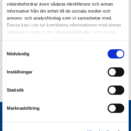
vidarebefordrar även sådana identifierare och annan
information från din enhet till de sociala medier och
Publicerad
Kontakt
annons- och analysföretag som vi samarbetar med.
17 juni 2026
Katarina Schmidt
Dessa kan i sin tur kombinera informationen med annan
Press- och
information som du har tillhandahållit eller som de har
kommunikationsansvarig
samlat in när du har använt deras tjänster.
E-post
Samtyckesval
Telefon
Nödvändig
Inställningar
Statistik
Marknadsföring