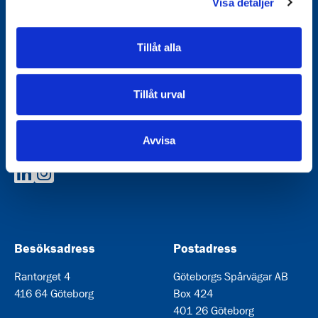
Visa detaljer
Tillåt alla
Göteborgs Spårvägar är ett kommunalägt bolag och har
Tillåt urval
varit en del av staden sedan 1879. Vi är en av de större
aktörerna i Göteborgs lokaltrafik med målet att göra
kollektivtrafiken bättre och mer tillgänglig för dig som
Avvisa
resenär. Vi kör alla spårvagnar och levererar också en
mängd andra tjänster i och omkring kollektivtrafiken.
Göteborgs Spårvägar på LinkedIn
Göteborgs Spårvägar på Instagram
Besöksadress
Postadress
Rantorget 4
Göteborgs Spårvägar AB
416 64 Göteborg
Box 424
401 26 Göteborg