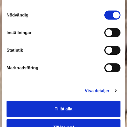
Det här är en
samlat in när du har använt deras tjänster.
Samtyckesval
spårväg, inte en
Nödvändig
genväg
Inställningar
Lyft blicken och var medveten om din
Statistik
omgivning när du rör dig i eller nära
spårområden. Att välja säkerhet framför
brådska kan rädda ditt liv.
Marknadsföring
Visa detaljer
Tillåt alla