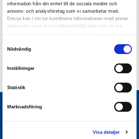
lang=en
samt
via facebook-sidan
Tram-EM
European
information från din enhet till de sociala medier och
Tramdriver
Championship.
annons- och analysföretag som vi samarbetar med.
Dessa kan i sin tur kombinera informationen med annan
information som du har tillhandahållit eller som de har
Publicerad
samlat in när du har använt deras tjänster.
4 maj 2019
Samtyckesval
Nödvändig
Inställningar
Statistik
Marknadsföring
Visa detaljer