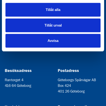
Tillåt alla
Göteborgs Spårvägar är ett kommunalägt bolag och har
varit en del av staden sedan 1879. Vi är en av de större
Tillåt urval
aktörerna i Göteborgs lokaltrafik med målet att göra
kollektivtrafiken bättre och mer tillgänglig för dig som
resenär. Vi kör alla spårvagnar och levererar också en
mängd andra tjänster i och omkring kollektivtrafiken.
Avvisa
Göteborgs Spårvägar på LinkedIn
Göteborgs Spårvägar på Instagram
Besöksadress
Postadress
Rantorget 4
Göteborgs Spårvägar AB
416 64 Göteborg
Box 424
401 26 Göteborg