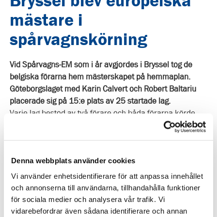
Bryssel blev europeiska
mästare i
spårvagnskörning
Vid Spårvagns-EM som i år avgjordes i Bryssel tog de
belgiska förarna hem mästerskapet på hemmaplan.
Göteborgslaget med Karin Calvert och Robert Baltariu
placerade sig på 15:e plats av 25 startade lag.
Varje lag bestod av två förare och båda förarna körde
samma grenar i två olika omgångar, bland annat
precisionsstopp och klassikern spårvagnsbowling.
Nästa års tävling arrangeras i Oradea, Rumänien.
Denna webbplats använder cookies
Sedan 2012 arrangeras Spårvagns-EM för förare i
Europa. Årets tävling ägde rum i Bryssel den 4 maj.
Vi använder enhetsidentifierare för att anpassa innehållet
Göteborgs Spårvägar deltog för fjärde gången med ett
och annonserna till användarna, tillhandahålla funktioner
lag som representerar norra Europas största
för sociala medier och analysera vår trafik. Vi
spårvagnsnät.
Läs mer på
http://tramem.eu/?
vidarebefordrar även sådana identifierare och annan