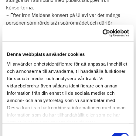
stängas av i samband med publikutsläppet från
konserterna.
– Efter Iron Maidens konsert på Ullevi var det många
personer som rörde sig i spårområdet och därför
stängdes spårvagnstrafiken av under fyrtio minuter. Vi
kommer att göra samma sak under kommande
konserter för att besökarna ska känna sig trygga, säger
Christer Olsson, ansvarig för Västtrafiks spårvagnstrafik.
Denna webbplats använder cookies
Under konserterna kommer Västtrafik och Göteborgs
Vi använder enhetsidentifierare för att anpassa innehållet
Spårvägar bland annat sätta in extra trafikledare för att
och annonserna till användarna, tillhandahålla funktioner
bevaka läget i trafiken och för att snabbt kunna fatta
för sociala medier och analysera vår trafik. Vi
beslut om eventuella omläggningar. Västtrafik kommer
vidarebefordrar även sådana identifierare och annan
också att ha informatörer på plats i området kring Ullevi
information från din enhet till de sociala medier och
för att hjälpa besökarna.
annons- och analysföretag som vi samarbetar med.
– Även om vi gör extra säkerhetsinsatser vill jag
Dessa kan i sin tur kombinera informationen med annan
uppmana alla konsertbesökare att vara uppmärksamma
information som du har tillhandahållit eller som de har
på trafiken när man korsar spåren. Man bör också
samlat in när du har använt deras tjänster.
fundera på vilken hållplats man ska välja, kanske är det
Samtyckesval